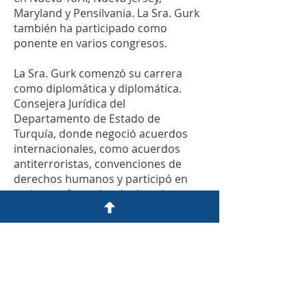
Maryland y Pensilvania. La Sra. Gurk
también ha participado como
ponente en varios congresos.
La Sra. Gurk comenzó su carrera
como diplomática y diplomática.
Consejera Jurídica del
Departamento de Estado de
Turquía, donde negoció acuerdos
internacionales, como acuerdos
antiterroristas, convenciones de
derechos humanos y participó en
varias conferencias de derecho
internacional celebradas en las
Naciones Unidas, la Organización
para la Seguridad y la Cooperación
en Europa (OSCE) y muchas otras
arenas internacionales. Trabajó en
la Misión Permanente del Gobierno
de Turquía ante las Naciones Unidas