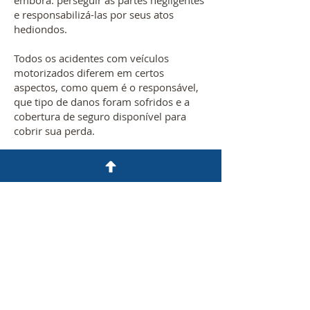
embora. perseguir as partes negligentes
e responsabilizá-las por seus atos
hediondos.
Todos os acidentes com veículos
motorizados diferem em certos
aspectos, como quem é o responsável,
que tipo de danos foram sofridos e a
cobertura de seguro disponível para
cobrir sua perda.
Determinar quem é o responsável pelo
acidente é importante para iniciar seu
caso de acidente automobilístico.
Para avaliar o seu direito à reparação, é
importante anotar todos os danos
sofridos – os danos consistem em mais
do que arranhões e amolgadelas no seu
veículo. Devido às leis que variam entre
os diferentes estados, é necessário que
haja um certo nível de lesão sofrida para
exercer o seu direito à recuperação.